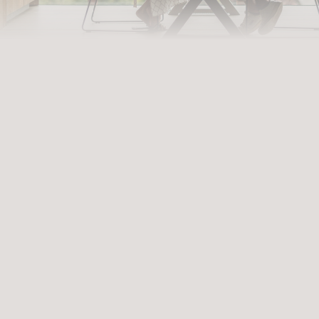
AUSZEIT BUCHEN
ntreten in unsere Welt der Fü
Erlebnisse, die zu tiefgreifenden Erfahrungen werden. Premium-Services, di
und aufleben lassen. Wann betreten Sie unsere Welt der Vielfalt?
ABREISE
ANFRAGEN
B
uswählen
Datum auswählen