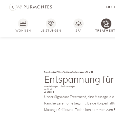
HOT
WOHNEN
LEISTUNGEN
SPA
TREATMEN
Prev: Bowtech®
Next: Winklers Wohlfühlmassage
78 of 86
Entspannung für 
Zusatzleistungen
|
Classics Massagen
ca. 75 Min.
ab 152,00 €
Unser Signature Treatment, eine Massage, die
Räucherzeremonie beginnt. Beide Körperhälfte
Massage-Griffe und -Techniken kommen zum Ein