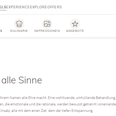
ELS
EXPERIENCE
EXPLORE
OFFERS
TS
KULINARIK
IMPRESSIONEN
ANGEBOTE
alle Sinne
 ihrem Namen alle Ehre macht. Eine wohltuende, umhüllende Behandlung, di
n, die emotionale und die rationale, werden bewusst getrennt voneinander 
satz, alle mit dem einen Ziel: dem der tiefen Entspannung.