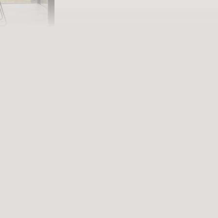
lle
e bereichern
UCHEN