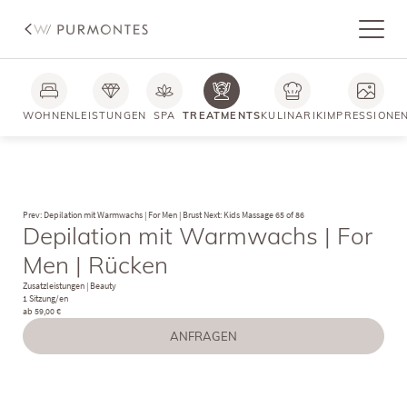
WOHNEN
LEISTUNGEN
SPA
TREATMENTS
KULINARIK
IMPRESSIONE
Prev: Depilation mit Warmwachs | For Men | Brust
Next: Kids Massage
65 of 86
Depilation mit Warmwachs | For
Men | Rücken
Zusatzleistungen
|
Beauty
1 Sitzung/en
ab 59,00 €
ANFRAGEN