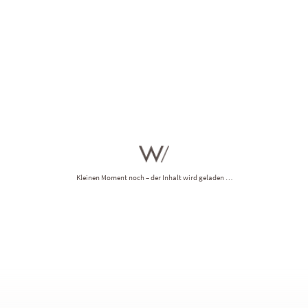
voller Erfüllung und Leichtigkeit in Südtirol. Ihr Hotel im Pustertal: luxuri
urch
Mannigfaltigkeit
, die begeistert. Urlaub in den Winklerhotels ist reich 
. Alles, was Sie tun müssen? Schicken Sie uns jetzt Ihre
unverbindliche Url
Wir stellen mit Liebe ein individuelles Urlaubsangebot für Sie zusammen.
Kleinen Moment noch – der Inhalt wird geladen …