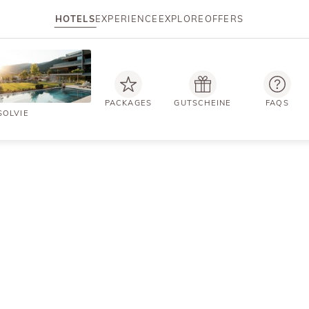
HOTELS
EXPERIENCE
EXPLORE
OFFERS
PACKAGES
GUTSCHEINE
FAQS
SOLVIE
UNVERBINDLICH ANFRAGEN
rlaub, der die Sinne entzüc