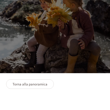
LANERHOF | WINKLER | SOLVIE
Felicità in famiglia
5 notti
5/9/2026-3/10/2026
4/9/2027-2/10/2027
Torna alla panoramica
Descrizione