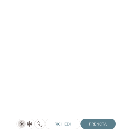
WINKLER
Time out - Hotel Winkler (4=3)
4 notti
MOSTRA DETTAGLI
1/5/2027-30/6/2027
RICHIEDI
PRENOTA
RICHIEDI