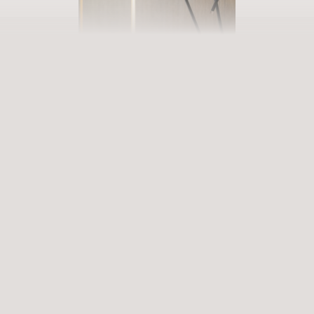
PRENOTATE LA VOSTRA VACANZA
Entrate in un mondo di infinite
possibilità
Esperienze appaganti che arricchiscono e rimangono nel cuore.
Servizi Premium che risvegliano i sensi. Siete pronti a entrare in un
mondo ricco di possibilità?
ARRIVO
PARTENZA
Seleziona la data
Seleziona la data