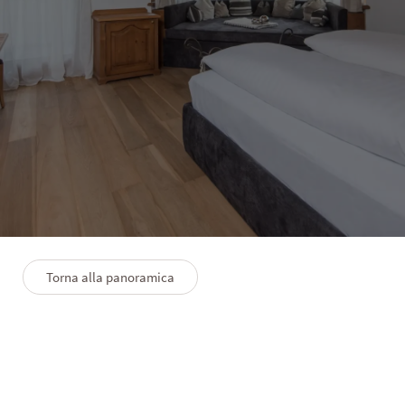
HOTEL LANERHOF
Suite della Torre
1–3 persone
35 m²
Torna alla panoramica
PLANIMETRIA
SERVIZI PREMIUM
FAQS