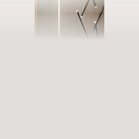
PRENOTATE LA VOSTRA VACANZA
Entrate in un mondo di infinite
possibilità
Esperienze appaganti che arricchiscono e rimangono nel cuore.
Servizi Premium che risvegliano i sensi. Siete pronti a entrare in un
mondo ricco di possibilità?