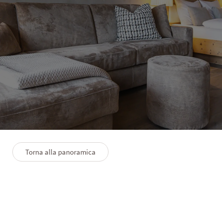
HOTEL LANERHOF
Suite Coccole
1–3 persone
40 m²
Torna alla panoramica
PLANIMETRIA
SERVIZI PREMIUM
FAQS