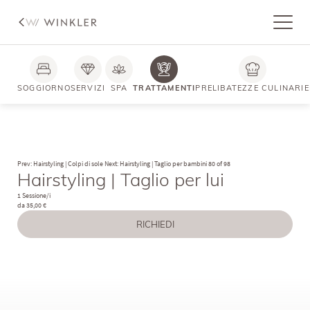
SOGGIORNO
SERVIZI
SPA
TRATTAMENTI
PRELIBATEZZE CULINARIE
Prev: Hairstyling | Colpi di sole
Next: Hairstyling | Taglio per bambini
80 of 98
Hairstyling | Taglio per lui
1 Sessione/i
da 35,00 €
RICHIEDI