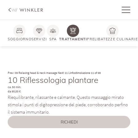
SOGGIORNO
SERVIZI
SPA
TRATTAMENTI
PRELIBATEZZE CULINARIE
Prev: 09 Relaxing head & neck massage
Next: 11 Linfostimolazione
11 of 98
10 Riflessologia plantare
ca. 50 min.
da 95,00 €
Riequilibrante, rilassante e calmante. Questo massaggio mirato
stimola i punti di digitopressione del piede, corroborando perfino
il sistema immunitario.
RICHIEDI