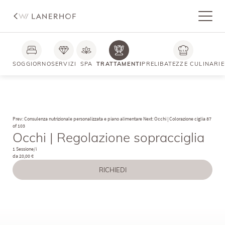
SOGGIORNO
SERVIZI
SPA
TRATTAMENTI
PRELIBATEZZE CULINARIE
Prev: Consulenza nutrizionale personalizzata e piano alimentare
Next: Occhi | Colorazione ciglia
87
of 103
Occhi | Regolazione sopracciglia
1 Sessione/i
da 20,00 €
RICHIEDI