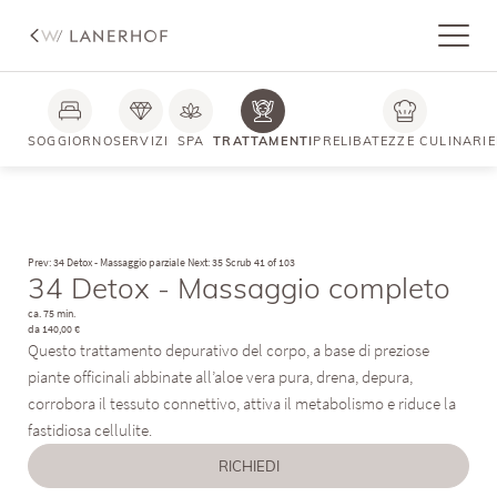
SOGGIORNO
SERVIZI
SPA
TRATTAMENTI
PRELIBATEZZE CULINARIE
Prev: 34 Detox - Massaggio parziale
Next: 35 Scrub
41 of 103
34 Detox - Massaggio completo
ca. 75 min.
da 140,00 €
Questo trattamento depurativo del corpo, a base di preziose
piante officinali abbinate all’aloe vera pura, drena, depura,
corrobora il tessuto connettivo, attiva il metabolismo e riduce la
fastidiosa cellulite.
RICHIEDI