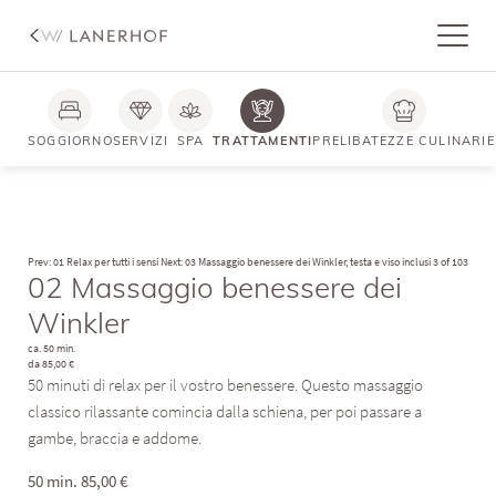
SOGGIORNO
SERVIZI
SPA
TRATTAMENTI
PRELIBATEZZE CULINARIE
Prev: 01 Relax per tutti i sensi
Next: 03 Massaggio benessere dei Winkler, testa e viso inclusi
3 of 103
02 Massaggio benessere dei
Winkler
ca. 50 min.
da 85,00 €
50 minuti di relax per il vostro benessere. Questo massaggio
classico rilassante comincia dalla schiena, per poi passare a
gambe, braccia e addome.
50 min. 85,00 €