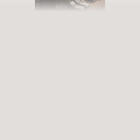
PRENOTATE LA VOSTRA VACANZA
Entrate in un mondo di infinite
possibilità
Esperienze appaganti che arricchiscono e rimangono nel cuore.
Servizi Premium che risvegliano i sensi. Siete pronti a entrare in un
mondo ricco di possibilità?
ARRIVO
PARTENZA
Seleziona la data
Seleziona la data
RICHIEDI
PRENOTA