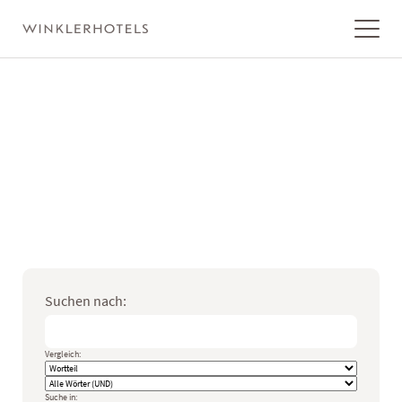
Wonach suchen Sie?
Finden Sie schnell und einfach die gewünschten Inhalte auf
unserer Website. Geben Sie einfach einen Suchbegriff ein und
erhalten Sie passende Ergebnisse aus allen Bereichen der Seite.
Suchen nach:
Vergleich:
Suche in: